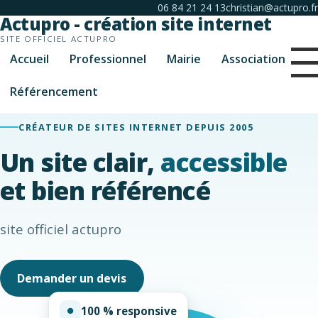
06 84 21 24 13
christian@actupro.fr
Actupro - création site internet
SITE OFFICIEL ACTUPRO
Accueil
Professionnel
Mairie
Association
Référencement
CRÉATEUR DE SITES INTERNET DEPUIS 2005
Un site clair,
accessible
et bien référencé
site officiel actupro
Demander un devis
100 % responsive
●