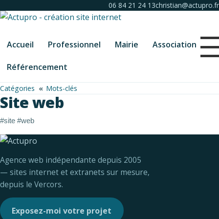
06 84 21 24 13
christian@actupro.fr
Accueil
Professionnel
Mairie
Association
Référencement
Catégories
Mots-clés
Site web
#site #web
Agence web indépendante depuis 2005
— sites internet et extranets sur mesure,
depuis le Vercors.
Exposez-moi votre projet