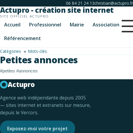
06 84 21 24 13
christian@actupro.fr
Actupro - création site internet
SITE OFFICIEL ACTUPRO
Accueil
Professionnel
Mairie
Association
Référencement
Catégories
Mots-clés
Petites annonces
#petites #annonces
Actupro
Agence web indépendante depuis 2005
— sites internet et extranets sur mesure,
depuis le Vercors.
Exposez-moi votre projet