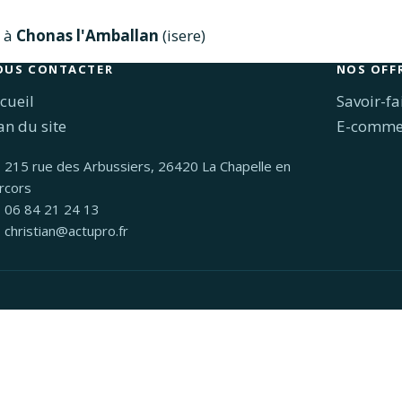
t à
Chonas l'Amballan
(isere)
OUS CONTACTER
NOS OFF
cueil
Savoir-fa
an du site
E-comme
215 rue des Arbussiers, 26420 La Chapelle en
rcors
06 84 21 24 13
christian@actupro.fr