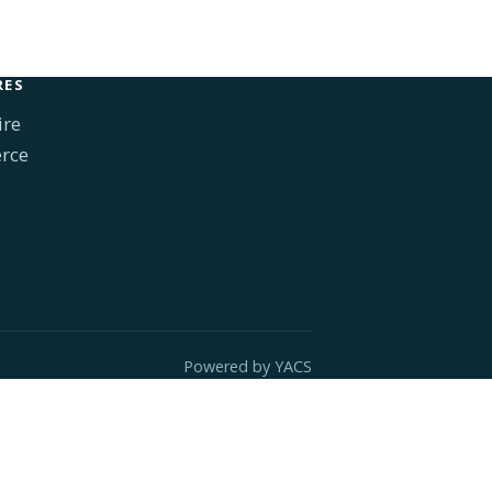
RES
ire
rce
Powered by
YACS