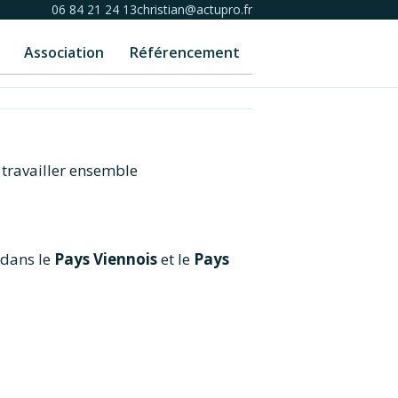
06 84 21 24 13
christian@actupro.fr
Association
Référencement
 travailler ensemble
 dans le
Pays Viennois
et le
Pays