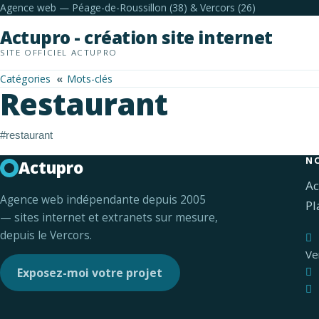
Agence web — Péage-de-Roussillon (38) & Vercors (26)
Actupro - création site internet
SITE OFFICIEL ACTUPRO
Catégories
Mots-clés
Restaurant
#restaurant
N
Actupro
Ac
Agence web indépendante depuis 2005
Pl
— sites internet et extranets sur mesure,
depuis le Vercors.
Ve
Exposez-moi votre projet