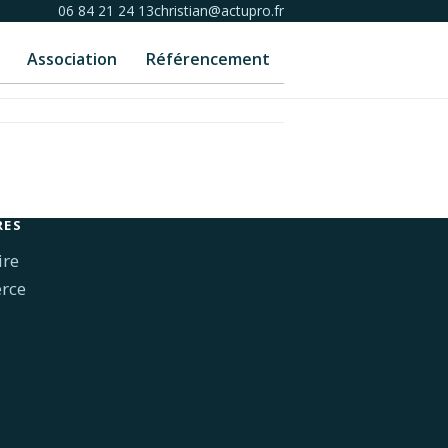
06 84 21 24 13
christian@actupro.fr
Association
Référencement
RES
ire
rce