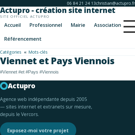
06 84 21 24 13
christian@actupro.fr
Actupro - création site internet
SITE OFFICIEL ACTUPRO
Accueil
Professionnel
Mairie
Association
Référencement
Catégories
Mots-clés
Viennet et Pays Viennois
#Viennet #et #Pays #Viennois
Actupro
Agence web indépendante depuis 2005
— sites internet et extranets sur mesure,
depuis le Vercors.
Exposez-moi votre projet