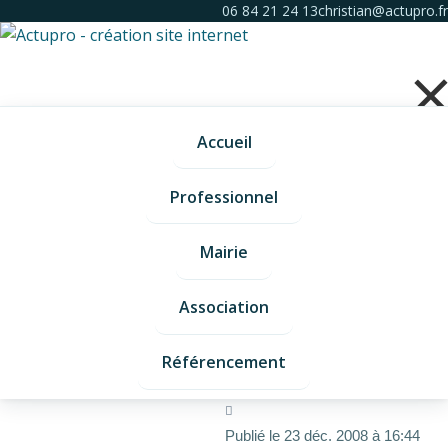
06 84 21 24 13
christian@actupro.fr
Catégories
Mots-clés
Carte bancaire
Accueil
#carte #bancaire
Professionnel
Paiement sécurisé par carte
Mairie
bancaire pour la confiserie
Comme Autrefois
- Situé à
Lalouvesc (en Ardèche - 07),
Association
ce magasin de bonbon se
dote désormais d'un moyen
Référencement
de paiement supplémentaire
Publié le 23 déc. 2008 à 16:44