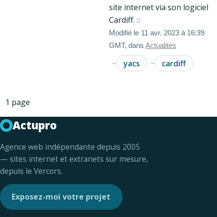
site internet via son logiciel
Cardiff.
Modifié le 11 avr. 2023 à 16:39
GMT, dans
Actualités
yacs
cardiff
1 page
Actupro
Agence web indépendante depuis 2005
— sites internet et extranets sur mesure,
depuis le Vercors.
Exposez-moi votre projet