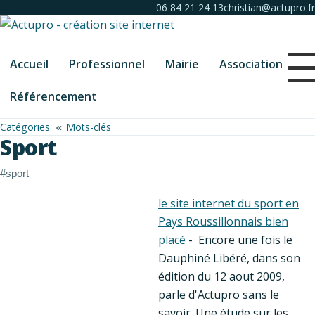
06 84 21 24 13
christian@actupro.fr
Accueil
Professionnel
Mairie
Association
Référencement
Catégories
Mots-clés
Sport
#sport
le site internet du sport en
Pays Roussillonnais bien
placé
- Encore une fois le
Dauphiné Libéré, dans son
édition du 12 aout 2009,
parle d'Actupro sans le
savoir. Une étude sur les